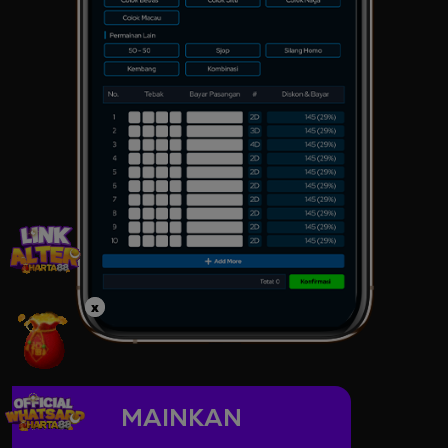
x
x
MAINKAN